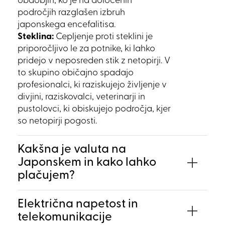
obdobjih, ko je na določenih
področjih razglašen izbruh
japonskega encefalitisa.
Steklina:
Cepljenje proti steklini je
priporočljivo le za potnike, ki lahko
pridejo v neposreden stik z netopirji. V
to skupino običajno spadajo
profesionalci, ki raziskujejo življenje v
divjini, raziskovalci, veterinarji in
pustolovci, ki obiskujejo področja, kjer
so netopirji pogosti.
Kakšna je valuta na
Japonskem in kako lahko
plačujem?
Električna napetost in
telekomunikacije