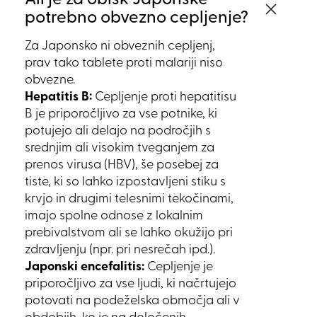
Ali je za obisk Japonske
potrebno obvezno cepljenje?
Za Japonsko ni obveznih cepljenj,
prav tako tablete proti malariji niso
obvezne.
Hepatitis B:
Cepljenje proti hepatitisu
B je priporočljivo za vse potnike, ki
potujejo ali delajo na področjih s
srednjim ali visokim tveganjem za
prenos virusa (HBV), še posebej za
tiste, ki so lahko izpostavljeni stiku s
krvjo in drugimi telesnimi tekočinami,
imajo spolne odnose z lokalnim
prebivalstvom ali se lahko okužijo pri
zdravljenju (npr. pri nesrečah ipd.).
Japonski encefalitis:
Cepljenje je
priporočljivo za vse ljudi, ki načrtujejo
potovati na podeželska območja ali v