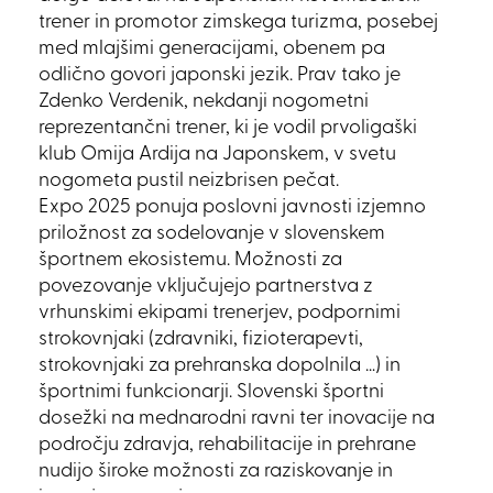
trener in promotor zimskega turizma, posebej
med mlajšimi generacijami, obenem pa
odlično govori japonski jezik. Prav tako je
Zdenko Verdenik, nekdanji nogometni
reprezentančni trener, ki je vodil prvoligaški
klub Omija Ardija na Japonskem, v svetu
nogometa pustil neizbrisen pečat.
Expo 2025 ponuja poslovni javnosti izjemno
priložnost za sodelovanje v slovenskem
športnem ekosistemu. Možnosti za
povezovanje vključujejo partnerstva z
vrhunskimi ekipami trenerjev, podpornimi
strokovnjaki (zdravniki, fizioterapevti,
strokovnjaki za prehranska dopolnila …) in
športnimi funkcionarji. Slovenski športni
dosežki na mednarodni ravni ter inovacije na
področju zdravja, rehabilitacije in prehrane
nudijo široke možnosti za raziskovanje in