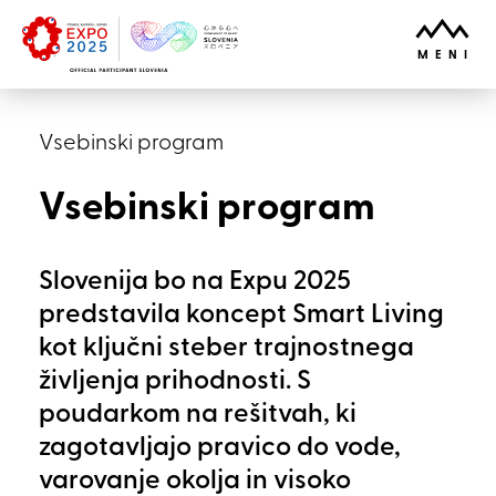
Skoči na vsebino
ODPRI
MENI
Vsebinski program
Vsebinski program
Slovenija bo na Expu 2025
predstavila koncept Smart Living
kot ključni steber trajnostnega
življenja prihodnosti. S
poudarkom na rešitvah, ki
zagotavljajo pravico do vode,
varovanje okolja in visoko