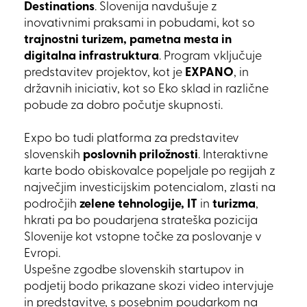
Destinations
. Slovenija navdušuje z
inovativnimi praksami in pobudami, kot so
trajnostni turizem, pametna mesta in
digitalna infrastruktura
. Program vključuje
predstavitev projektov, kot je
EXPANO
, in
državnih iniciativ, kot so Eko sklad in različne
pobude za dobro počutje skupnosti.
Expo bo tudi platforma za predstavitev
slovenskih
poslovnih priložnosti
. Interaktivne
karte bodo obiskovalce popeljale po regijah z
največjim investicijskim potencialom, zlasti na
področjih
zelene tehnologije, IT
in
turizma
,
hkrati pa bo poudarjena strateška pozicija
Slovenije kot vstopne točke za poslovanje v
Evropi.
Uspešne zgodbe slovenskih startupov in
podjetij bodo prikazane skozi video intervjuje
in predstavitve, s posebnim poudarkom na