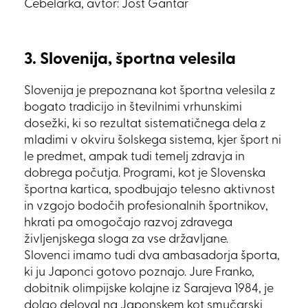
Čebelarka, avtor: Jošt Gantar
3. Slovenija, športna velesila
Slovenija je prepoznana kot športna velesila z
bogato tradicijo in številnimi vrhunskimi
dosežki, ki so rezultat sistematičnega dela z
mladimi v okviru šolskega sistema, kjer šport ni
le predmet, ampak tudi temelj zdravja in
dobrega počutja. Programi, kot je Slovenska
športna kartica, spodbujajo telesno aktivnost
in vzgojo bodočih profesionalnih športnikov,
hkrati pa omogočajo razvoj zdravega
življenjskega sloga za vse državljane.
Slovenci imamo tudi dva ambasadorja športa,
ki ju Japonci gotovo poznajo. Jure Franko,
dobitnik olimpijske kolajne iz Sarajeva 1984, je
dolgo deloval na Japonskem kot smučarski