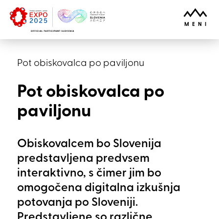
Skoči na vsebino
ODPRI
MENI
Pot obiskovalca po paviljonu
Pot obiskovalca po
paviljonu
Obiskovalcem bo Slovenija
predstavljena predvsem
interaktivno, s čimer jim bo
omogočena digitalna izkušnja
potovanja po Sloveniji.
Predstavljene so različne