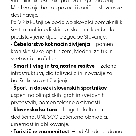
virtualno kolesarsko potovanje po Sloveniji.
Med vožnjo bodo spoznali ikonične slovenske
destinacije.
Po VR izkušnji se bodo obiskovalci pomaknili k
šestim multimedijskim zaslonom, kjer bodo
predstavljene ključne zgodbe Slovenije:
•
Čebelarstvo kot način življenja
– pomen
kranjske sivke, apiturizem, Medeni zajtrk in
svetovni dan čebel.
•
Smart living in trajnostne rešitve
– zelena
infrastruktura, digitalizacija in inovacije za
boljšo kakovost življenja.
•
Šport in dosežki slovenskih športnikov
–
uspehi na olimpijskih igrah in svetovnih
prvenstvih, pomen telesne aktivnosti.
•
Slovenska kultura
– bogata kulturna
dediščina, UNESCO zaščitena območja,
umetnost in oblikovanje.
•
Turistične znamenitosti
– od Alp do Jadrana,