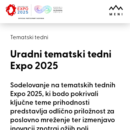
Skoči na vsebino
ODPRI
MENI
Tematski tedni
Uradni tematski tedni
Expo 2025
Sodelovanje na tematskih tednih
Expo 2025, ki bodo pokrivali
ključne teme prihodnosti
predstavlja odlično priložnost za
poslovno mreženje ter izmenjavo
inovacij znotraj ožjih polj